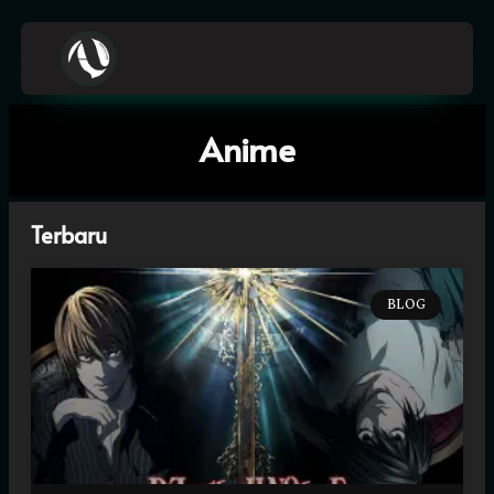
A
z
h
i
e
z
N
o
Anime
Terbaru
BLOG