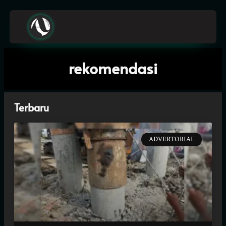
A
z
h
i
e
z
N
o
rekomendasi
Terbaru
ADVERTORIAL